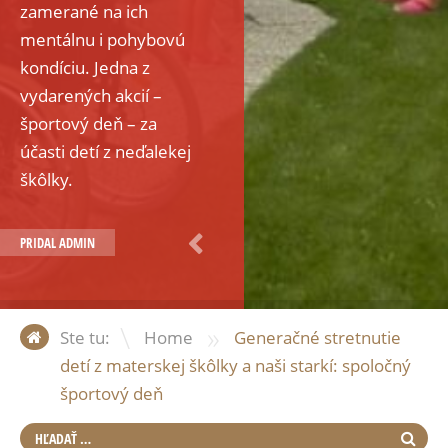
zamerané na ich
mentálnu i pohybovú
kondíciu. Jedna z
vydarených akcií –
športový deň – za
účasti detí z neďalekej
škôlky.
PRIDAL
ADMIN
»
Ste tu:
Home
Generačné stretnutie
detí z materskej škôlky a naši starkí: spoločný
športový deň