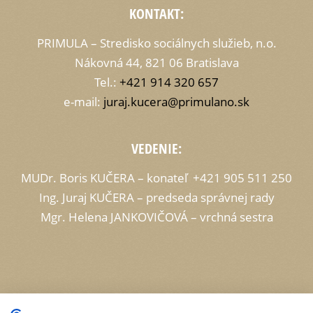
KONTAKT:
PRIMULA – Stredisko sociálnych služieb, n.o.
Nákovná 44, 821 06 Bratislava
Tel.:
+421 914 320 657
e-mail:
juraj.kucera@primulano.sk
VEDENIE:
MUDr. Boris KUČERA – konateľ +421 905 511 250
Ing. Juraj KUČERA – predseda správnej rady
Mgr. Helena JANKOVIČOVÁ – vrchná sestra