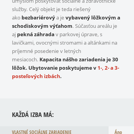
úmyslom poskytovať sociálne a zdravotnícke
služby. Celý objekt je teda riešený
ako
bezbariérový
a je
vybavený lôžkovým a
schodiskovým výťahom
. Súčasťou areálu je
aj
pekná záhrada
v parkovej úprave, s
lavičkami, ovocnými stromami a altánkami na
príjemné posedenie v letných
mesiacoch.
Kapacita nášho zariadenia je 30
lôžok. Ubytovanie poskytujeme v
1-, 2- a 3-
posteľových izbách
.
KAŽDÁ IZBA MÁ:
VLASTNÉ SOCIÁLNE ZARIADENIE
Áno