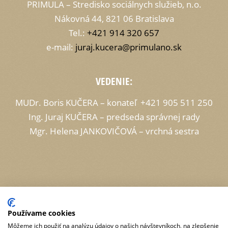
PRIMULA – Stredisko sociálnych služieb, n.o.
Nákovná 44, 821 06 Bratislava
Tel.:
+421 914 320 657
e-mail:
juraj.kucera@primulano.sk
VEDENIE:
MUDr. Boris KUČERA – konateľ +421 905 511 250
Ing. Juraj KUČERA – predseda správnej rady
Mgr. Helena JANKOVIČOVÁ – vrchná sestra
Ochrana osobných údajov
Používame cookies
Môžeme ich použiť na analýzu údajov o našich návštevníkoch, na zlepšenie