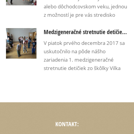
alebo dôchodcovskom veku, jednou
z možností je pre vás stredisko
sociálnych služieb PRIMULA
Medzigeneračné stretnutie detičiek a našich seniorov
v bratislavských Podunajských
Biskupiciach. To, aký program majú
V piatok prvého decembra 2017 sa
seniori, kde sa zdržiavajú, a čo
uskutočnilo na pôde nášho
všetko im zariadenie poskytuje vám
zariadenia 1. medzigeneračné
prezradí v rozhovore Mgr. Petra
stretnutie detičiek zo škôlky Vilka
Vaváková, sociálna pracovníčka
sídliacej na ulici Trnavská cesta 67
a fyzioterapeutka Mgr. Lucia
a našich seniorov.
Kyselová.
KONTAKT: