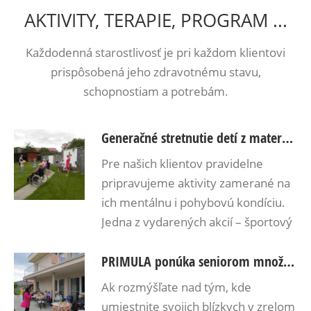
AKTIVITY, TERAPIE, PROGRAM ...
Každodenná starostlivosť je pri každom klientovi
prispôsobená jeho zdravotnému stavu,
schopnostiam a potrebám.
Generačné stretnutie detí z materskej škôlky a naši starkí: spoločný športový deň
Pre našich klientov pravidelne
pripravujeme aktivity zamerané na
ich mentálnu i pohybovú kondíciu.
Jedna z vydarených akcií – športový
deň – za účasti detí z neďalekej
PRIMULA ponúka seniorom množstvo aktivít
škôlky.
Ak rozmýšľate nad tým, kde
umiestnite svojich blízkych v zrelom