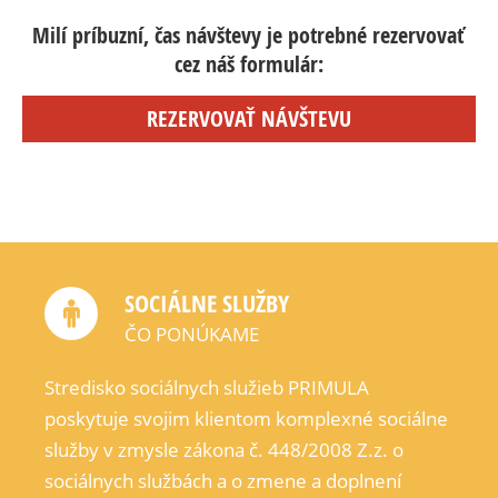
Milí príbuzní, čas návštevy je potrebné rezervovať
cez náš formulár:
REZERVOVAŤ NÁVŠTEVU
SOCIÁLNE SLUŽBY
ČO PONÚKAME
Stredisko sociálnych služieb PRIMULA
poskytuje svojim klientom komplexné sociálne
služby v zmysle zákona č. 448/2008 Z.z. o
sociálnych službách a o zmene a doplnení