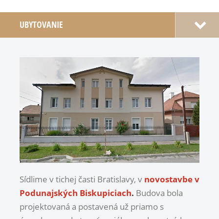
UBYTOVANIE
Sídlime v tichej časti Bratislavy, v
novostavbe v
Podunajských Biskupiciach
.
Budova bola
projektovaná a postavená už priamo s