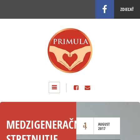
ZDIEĽAŤ
MEDZIGENERAČNÉ
4
AUGUST
2017
STRETNUTIE