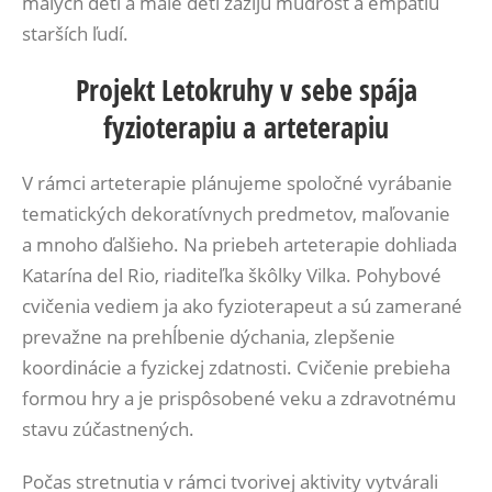
malých detí a malé deti zažijú múdrosť a empatiu
starších ľudí.
Projekt Letokruhy v sebe spája
fyzioterapiu a arteterapiu
V rámci arteterapie plánujeme spoločné vyrábanie
tematických dekoratívnych predmetov, maľovanie
a mnoho ďalšieho. Na priebeh arteterapie dohliada
Katarína del Rio, riaditeľka škôlky Vilka. Pohybové
cvičenia vediem ja ako fyzioterapeut a sú zamerané
prevažne na prehĺbenie dýchania, zlepšenie
koordinácie a fyzickej zdatnosti. Cvičenie prebieha
formou hry a je prispôsobené veku a zdravotnému
stavu zúčastnených.
Počas stretnutia v rámci tvorivej aktivity vytvárali