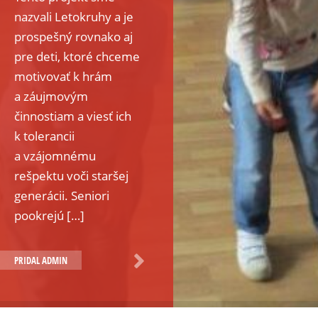
nazvali Letokruhy a je
prospešný rovnako aj
pre deti, ktoré chceme
motivovať k hrám
a záujmovým
činnostiam a viesť ich
k tolerancii
a vzájomnému
rešpektu voči staršej
generácii. Seniori
pookrejú […]
PRIDAL
ADMIN