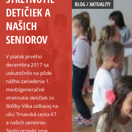
BLOG / AKTUALITY
DETIČIEK A
NAŠICH
SENIOROV
V piatok prvého
decembra 2017 sa
uskutočnilo na pôde
nášho zariadenia 1.
medzigeneračné
stretnutie detičiek zo
škôlky Vilka sídliacej na
ulici Trnavská cesta 67
a našich seniorov.
Tento projekt sme