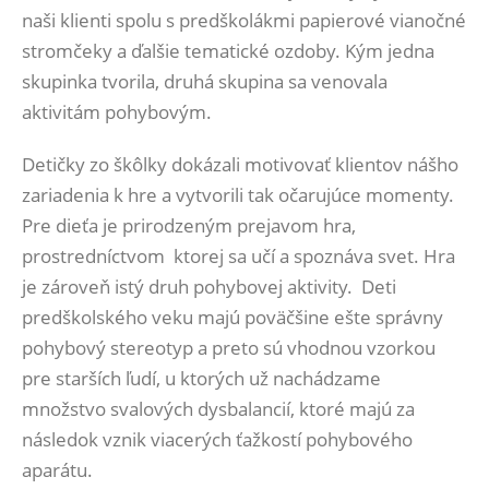
naši klienti spolu s predškolákmi papierové vianočné
stromčeky a ďalšie tematické ozdoby. Kým jedna
skupinka tvorila, druhá skupina sa venovala
aktivitám pohybovým.
Detičky zo škôlky dokázali motivovať klientov nášho
zariadenia k hre a vytvorili tak očarujúce momenty.
Pre dieťa je prirodzeným prejavom hra,
prostredníctvom ktorej sa učí a spoznáva svet. Hra
je zároveň istý druh pohybovej aktivity. Deti
predškolského veku majú poväčšine ešte správny
pohybový stereotyp a preto sú vhodnou vzorkou
pre starších ľudí, u ktorých už nachádzame
množstvo svalových dysbalancií, ktoré majú za
následok vznik viacerých ťažkostí pohybového
aparátu.