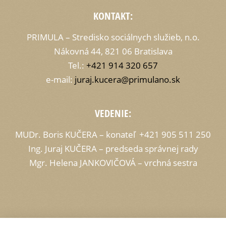
KONTAKT:
PRIMULA – Stredisko sociálnych služieb, n.o.
Nákovná 44, 821 06 Bratislava
Tel.:
+421 914 320 657
e-mail:
juraj.kucera@primulano.sk
VEDENIE:
MUDr. Boris KUČERA – konateľ +421 905 511 250
Ing. Juraj KUČERA – predseda správnej rady
Mgr. Helena JANKOVIČOVÁ – vrchná sestra