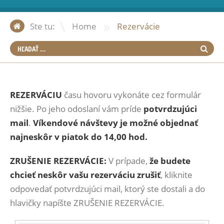
»
Ste tu:
Home
Rezervácie
REZERVÁCIU
času hovoru vykonáte cez formulár
nižšie. Po jeho odoslaní vám príde
potvrdzujúci
mail
.
Víkendové návštevy je možné objednať
najneskôr v piatok do 14,00 hod.
ZRUŠENIE REZERVÁCIE:
V prípade,
že budete
chcieť neskôr vašu rezerváciu zrušiť
, kliknite
odpovedať potvrdzujúci mail, ktorý ste dostali a do
hlavičky napíšte ZRUŠENIE REZERVÁCIE.