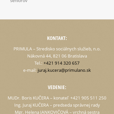
seniorov
KONTAKT:
PRIMULA – Stredisko sociálnych služieb, n.o.
Nákovná 44, 821 06 Bratislava
Tel.:
+421 914 320 657
e-mail:
juraj.kucera@primulano.sk
VEDENIE:
MUDr. Boris KUČERA – konateľ +421 905 511 250
Ing. Juraj KUČERA – predseda správnej rady
Mgr. Helena JANKOVIČOVÁ – vrchná sestra